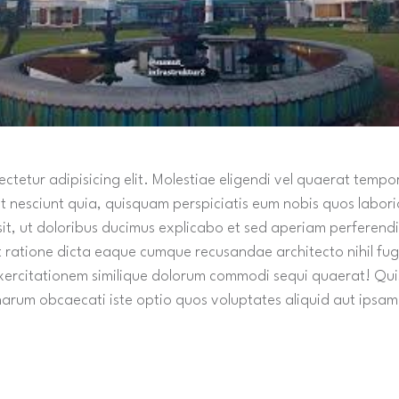
ctetur adipisicing elit. Molestiae eligendi vel quaerat tempo
it nesciunt quia, quisquam perspiciatis eum nobis quos labori
t sit, ut doloribus ducimus explicabo et sed aperiam perferend
 ratione dicta eaque cumque recusandae architecto nihil fuga
ercitationem similique dolorum commodi sequi quaerat! Quis
rum obcaecati iste optio quos voluptates aliquid aut ipsam d