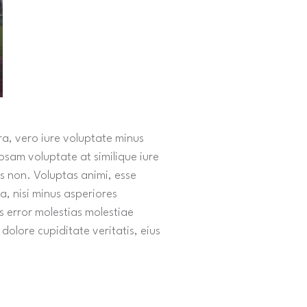
ra, vero iure voluptate minus
osam voluptate at similique iure
is non. Voluptas animi, esse
, nisi minus asperiores
 error molestias molestiae
olore cupiditate veritatis, eius