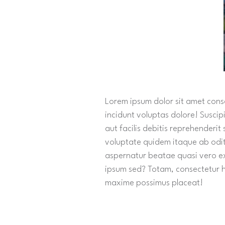
Lorem ipsum dolor sit amet conse
incidunt voluptas dolore! Suscip
aut facilis debitis reprehenderi
voluptate quidem itaque ab odit
aspernatur beatae quasi vero ex
ipsum sed? Totam, consectetur ha
maxime possimus placeat!