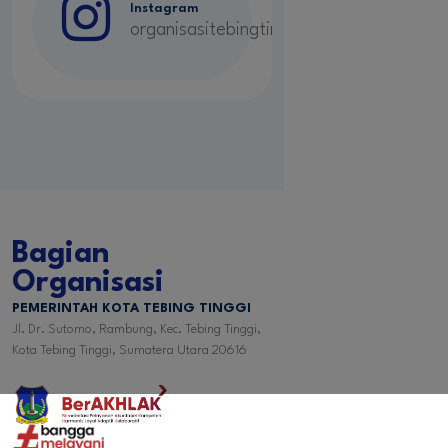
Instagram
organisasitebingtinggi
Bagian
Organisasi
PEMERINTAH KOTA TEBING TINGGI
Jl. Dr. Sutomo, Rambung, Kec. Tebing Tinggi,
Kota Tebing Tinggi, Sumatera Utara 20616